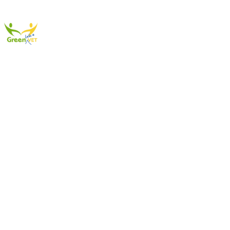
Get in Touch
Participar
La mejor manera de ponerse en contacto con los administradores de
este sitio web es a través del siguiente formulario. Si usted estuvo
involucrado en alguno de los siguientes, y le gustaría difundir más