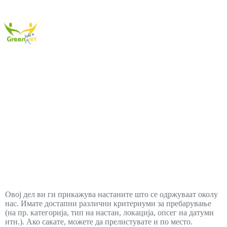
Настани
Овој дел ви ги прикажува настаните што се одржуваат околу
нас. Имате достапни различни критериуми за пребарување
(на пр. категорија, тип на настан, локација, опсег на датуми
итн.). Ако сакате, можете да прелистувате и по место.