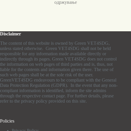
одржување
Disclaimer
The content of this website is owned by Green VET4SDG,
unless stated otherwise. Green VET4SDG shall not be held
responsible for any information made available directly or
indirectly through its pages. Green VET4SDG does not control
the information on web pages of third parties and is, thus, not
liable for the contents and information given there. The use of
such web pages shall be at the sole risk of the user.
GreenVET4SDG endeavours to be compliant with the General
Data Protection Regulation (GDPR). In the event that any non-
compliant information is identified, inform the site admins
through the respective contact page. For further details, please
refer to the privacy policy provided on this site.
Policies
Privacy Policy