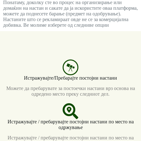
Понатаму, доколку сте во процес на организирање или
домаќин на настан и сакате да ја искористите оваа платформа,
можете да поднесете барање (предмет на одобрување).
Настаните што се рекламираат овде не се за комерцијална
добивка. Ве молиме изберете од следниве опции
Истражувајте/Пребарајте постојни настани
Можете да пребарувате за постоечки настани врз основа на
одредено место преку следниот дел.
Истражувајте / пребарувајте постојни настани по место на
одржување
Истражувајте / пребарувајте постојни настани по место на